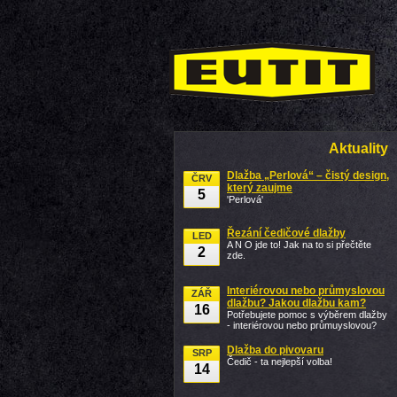
Aktuality
Dlažba „Perlová“ – čistý design,
ČRV
který zaujme
5
'Perlová'
Řezání čedičové dlažby
LED
A N O jde to! Jak na to si přečtěte
2
zde.
Interiérovou nebo průmyslovou
ZÁŘ
dlažbu? Jakou dlažbu kam?
16
Potřebujete pomoc s výběrem dlažby
- interiérovou nebo průmuyslovou?
Dlažba do pivovaru
SRP
Čedič - ta nejlepší volba!
14