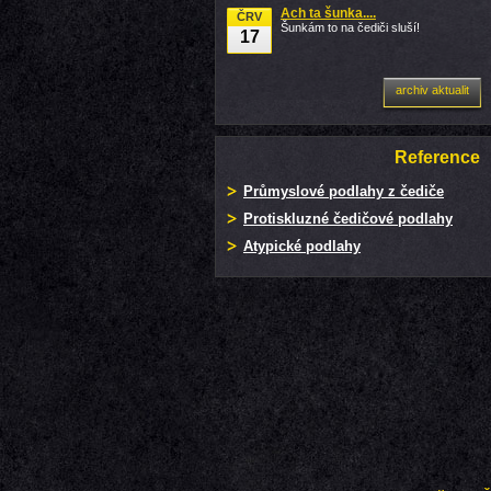
Ach ta šunka....
ČRV
Šunkám to na čediči sluší!
17
archiv aktualit
Reference
Průmyslové podlahy z čediče
Protiskluzné čedičové podlahy
Atypické podlahy