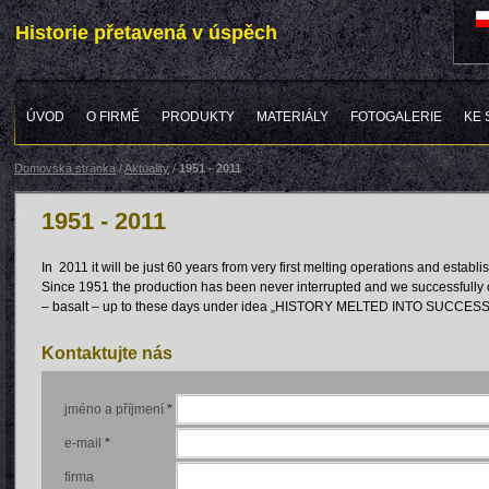
Historie přetavená v úspěch
ÚVOD
O FIRMĚ
PRODUKTY
MATERIÁLY
FOTOGALERIE
KE 
Domovská stránka
/
Aktuality
/
1951 - 2011
1951 - 2011
In 2011 it will be just 60 years from very first melting operations and establi
Since 1951 the production has been never interrupted and we successfully c
– basalt – up to these days under idea „HISTORY MELTED INTO SUCCESS
Kontaktujte nás
jméno a příjmení
*
e-mail
*
firma