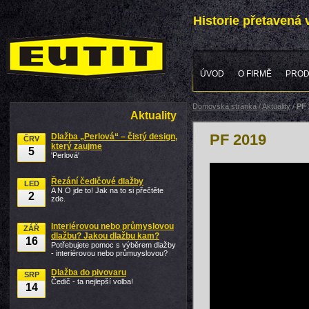
Historie přetavená
ÚVOD
O FIRMĚ
PROD
Domovská stránka
/
Aktuality
/
PF 
Aktuality
PF 2019
Dlažba „Perlová“ – čistý design,
ČRV
který zaujme
5
'Perlová'
Řezání čedičové dlažby
LED
A N O jde to! Jak na to si přečtěte
2
zde.
Interiérovou nebo průmyslovou
ZÁŘ
dlažbu? Jakou dlažbu kam?
16
Potřebujete pomoc s výběrem dlažby
- interiérovou nebo průmuyslovou?
Dlažba do pivovaru
SRP
Čedič - ta nejlepší volba!
14