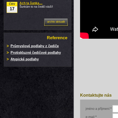
Ach ta šunka....
ČRV
Šunkám to na čediči sluší!
17
archiv aktualit
Reference
Průmyslové podlahy z čediče
Protiskluzné čedičové podlahy
Atypické podlahy
Kontaktujte nás
jméno a příjmení
*
e-mail
*