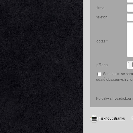
firma
telefon
dotaz
*
příloha
Souhlasím se shr
údajů obsažených v tom
Položky s hvězdičkou 
Tisknout stránku