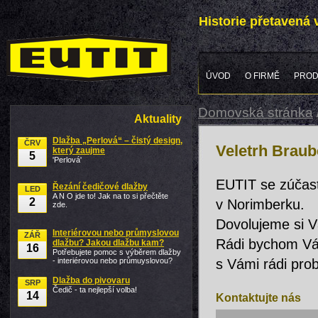
Historie přetavená
ÚVOD
O FIRMĚ
PROD
Domovská stránka
Aktuality
Dlažba „Perlová“ – čistý design,
ČRV
Veletrh Braub
který zaujme
5
'Perlová'
EUTIT se zúčast
Řezání čedičové dlažby
LED
A N O jde to! Jak na to si přečtěte
2
v Norimberku.
zde.
Dovolujeme si V
Interiérovou nebo průmyslovou
ZÁŘ
Rádi bychom Vám
dlažbu? Jakou dlažbu kam?
16
Potřebujete pomoc s výběrem dlažby
- interiérovou nebo průmuyslovou?
s Vámi rádi pro
Dlažba do pivovaru
SRP
Čedič - ta nejlepší volba!
14
Kontaktujte nás