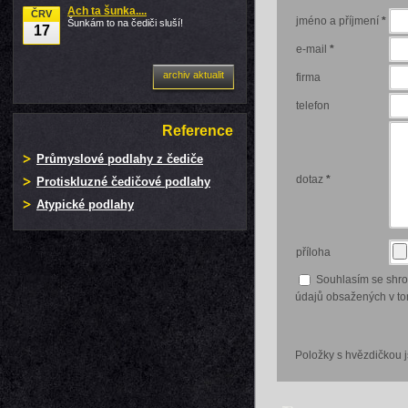
Ach ta šunka....
ČRV
jméno a příjmení
*
Šunkám to na čediči sluší!
17
e-mail
*
archiv aktualit
firma
telefon
Reference
Průmyslové podlahy z čediče
dotaz
*
Protiskluzné čedičové podlahy
Atypické podlahy
příloha
Souhlasím se shr
údajů obsažených v tom
Položky s hvězdičkou 