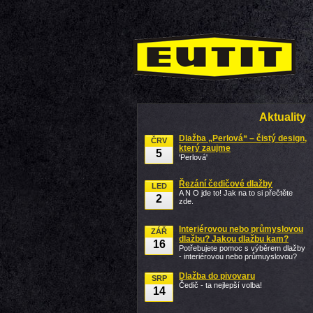
Aktuality
Dlažba „Perlová“ – čistý design,
ČRV
který zaujme
5
'Perlová'
Řezání čedičové dlažby
LED
A N O jde to! Jak na to si přečtěte
2
zde.
Interiérovou nebo průmyslovou
ZÁŘ
dlažbu? Jakou dlažbu kam?
16
Potřebujete pomoc s výběrem dlažby
- interiérovou nebo průmuyslovou?
Dlažba do pivovaru
SRP
Čedič - ta nejlepší volba!
14