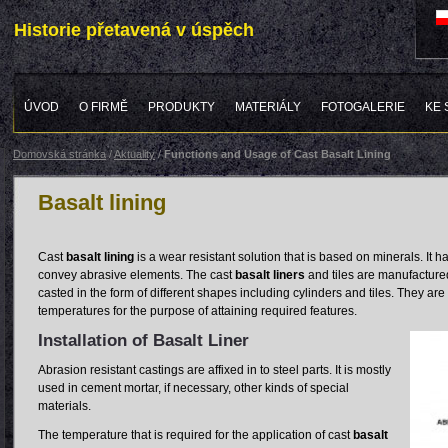
Historie přetavená v úspěch
ÚVOD
O FIRMĚ
PRODUKTY
MATERIÁLY
FOTOGALERIE
KE 
Domovská stránka
/
Aktuality
/
Functions and Usage of Cast Basalt Lining
Basalt lining
Cast
basalt lining
is a wear resistant solution that is based on minerals. It
convey abrasive elements. The cast
basalt liners
and tiles are manufactured
casted in the form of different shapes including cylinders and tiles. They ar
temperatures for the purpose of attaining required features.
Installation of Basalt Liner
Abrasion resistant castings are affixed in to steel parts. It is mostly
used in cement mortar, if necessary, other kinds of special
materials.
The temperature that is required for the application of cast
basalt