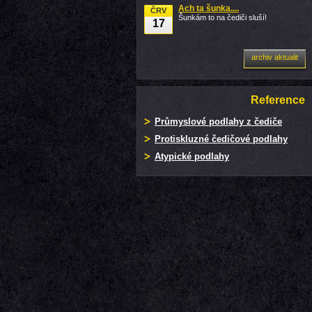
Ach ta šunka....
ČRV
Šunkám to na čediči sluší!
17
archiv aktualit
Reference
Průmyslové podlahy z čediče
Protiskluzné čedičové podlahy
Atypické podlahy