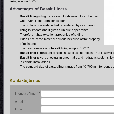
lining
is up to 350°C.
Advantages of Basalt Liners
Basalt lining
is highly resistant to abrasion. It can be used
wherever sliding abrasion is found.
The outlook of a surface that is rendered by cast
basalt
lining
is smooth and it gives a unique appearance.
Therefore, it has excellent properties of sliding.
It does not let the material corrode because of the property
of resistance.
The heat resistance of
basalt lining
is up to 350°C.
Basalt liner
is resistant to acids as well as chemicals. That is why it i
Basalt liner
is very effectual in pneumatic and hydraulic systems. It
in certain installations.
The standard size of
basalt liner
ranges from 40-700 mm for bends a
Kontaktujte nás
jméno a příjmení
*
e-mail
*
firma