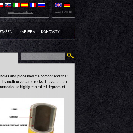
www.eutit.cz
www.eutit.trade.cz
STAŽENÍ
KARIÉRA
KONTAKTY
 handles and processes the components that
 by melting volcanic rocks. They are then
e annealed to highly controlled degrees of