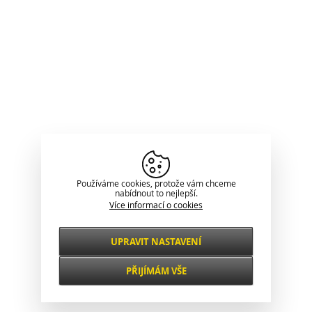
Používáme cookies, protože vám chceme
nabídnout to nejlepší.
Více informací o cookies
UPRAVIT NASTAVENÍ
Nezbytné
VŽDY AKTIVNÍ
PŘIJÍMÁM VŠE
Pro klíčové funkce webových stránek jako je
zabezpečení, správa sítě, přístupnost a
Funkční a
základní statistiky o návštěvnících.