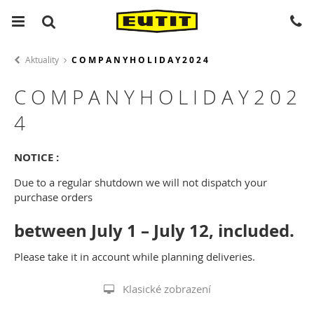
Aktuality
C O M P A N Y H O L I D A Y 2 0 2 4
C O M P A N Y H O L I D A Y 2 0 2
4
NOTICE :
Due to a regular shutdown we will not dispatch your
purchase orders
between July 1 – July 12, included.
Please take it in account while planning deliveries.
Klasické zobrazení