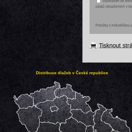
Souhlasím se shr
údajů obsažených v tom
Položky s hvězdičkou 
Tisknout str
Distribuce dlažeb v České republice