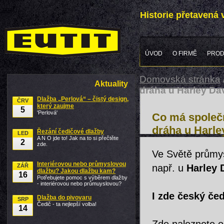
Historie přetavená
ÚVOD
O FIRMĚ
PROD
Domovská stránka
Aktuality
dráha u Harley Da
Dlažba „Perlová“ – čistý design,
ČRV
který zaujme
5
'Perlová'
Co má společn
dráha u Harle
Řezání čedičové dlažby
LED
A N O jde to! Jak na to si přečtěte
2
zde.
Ve Světě průmysl
Interiérovou nebo průmyslovou
ZÁŘ
např. u
Harley 
dlažbu? Jakou dlažbu kam?
16
Potřebujete pomoc s výběrem dlažby
- interiérovou nebo průmuyslovou?
I zde český če
Dlažba do pivovaru
SRP
Čedič - ta nejlepší volba!
14