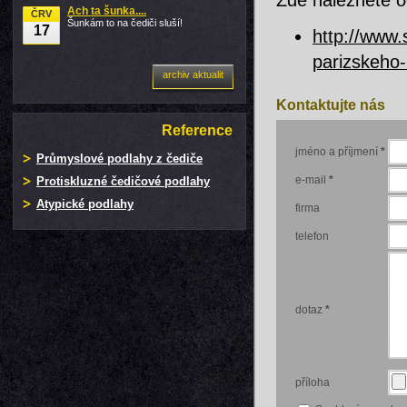
Zde naleznete o
Ach ta šunka....
ČRV
Šunkám to na čediči sluší!
17
http://www.
parizskeho-
archiv aktualit
Kontaktujte nás
Reference
jméno a příjmení
*
Průmyslové podlahy z čediče
e-mail
*
Protiskluzné čedičové podlahy
Atypické podlahy
firma
telefon
dotaz
*
příloha