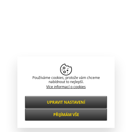
Používáme cookies, protože vám chceme
nabídnout to nejlepší.
Více informací o cookies
UPRAVIT NASTAVENÍ
Nezbytné
VŽDY AKTIVNÍ
PŘIJÍMÁM VŠE
Pro klíčové funkce webových stránek jako je
zabezpečení, správa sítě, přístupnost a
Funkční a
základní statistiky o návštěvnících.