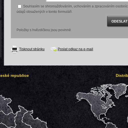
Souhlasím se shromažďováním, uchováním a zpracováním osobníc
údajů obsažených v tomto formuláři.
Položky s hvězdičkou jsou povinné.
Tisknout stránku
Poslat odkaz na e-mail
České republice
Distri