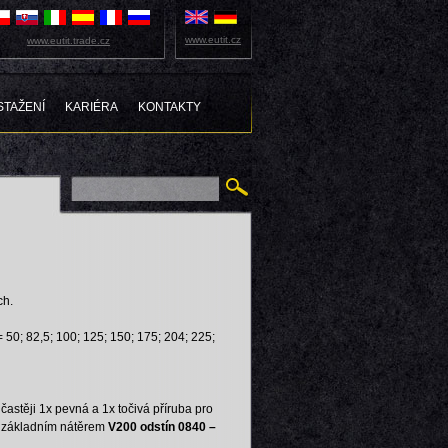
www.eutit.cz
www.eutit.trade.cz
STAŽENÍ
KARIÉRA
KONTAKTY
ch.
 = 50; 82,5; 100; 125; 150; 175; 204; 225;
jčastěji 1x pevná a 1x točivá příruba pro
1x základním nátěrem
V200 odstín 0840 –