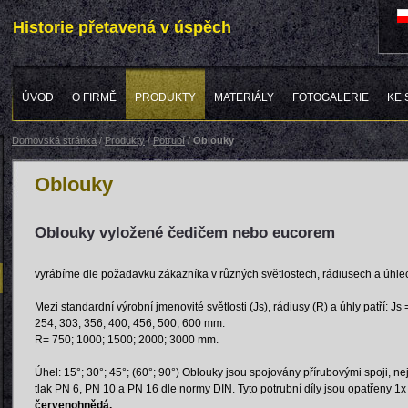
Historie přetavená v úspěch
ÚVOD
O FIRMĚ
PRODUKTY
MATERIÁLY
FOTOGALERIE
KE 
Domovská stránka
/
Produkty
/
Potrubí
/
Oblouky
Oblouky
Oblouky vyložené čedičem nebo eucorem
vyrábíme dle požadavku zákazníka v různých světlostech, rádiusech a úhle
Mezi standardní výrobní jmenovité světlosti (Js), rádiusy (R) a úhly patří: Js
254; 303; 356; 400; 456; 500; 600 mm.
R= 750; 1000; 1500; 2000; 3000 mm.
Úhel: 15°; 30°; 45°; (60°; 90°) Oblouky jsou spojovány přírubovými spoji, ne
tlak PN 6, PN 10 a PN 16 dle normy DIN. Tyto potrubní díly jsou opatřeny 
červenohnědá.