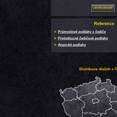
archiv aktualit
Reference
Průmyslové podlahy z čediče
Protiskluzné čedičové podlahy
Atypické podlahy
Distribuce dlažeb v 