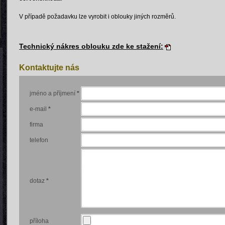
V případě požadavku lze vyrobit i oblouky jiných rozměrů.
Technický nákres oblouku zde ke stažení:
Kontaktujte nás
jméno a příjmení
*
e-mail
*
firma
telefon
dotaz
*
příloha