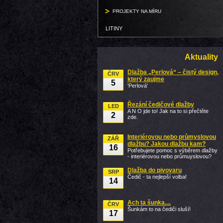
PROJEKTY NA MÍRU
LITINY
Aktuality
Dlažba „Perlová“ – čistý design,
ČRV
který zaujme
5
'Perlová'
Řezání čedičové dlažby
LED
A N O jde to! Jak na to si přečtěte
2
zde.
Interiérovou nebo průmyslovou
ZÁŘ
dlažbu? Jakou dlažbu kam?
16
Potřebujete pomoc s výběrem dlažby
- interiérovou nebo průmuyslovou?
Dlažba do pivovaru
SRP
Čedič - ta nejlepší volba!
14
Ach ta šunka....
ČRV
Šunkám to na čediči sluší!
17