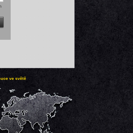
h
buce ve světě