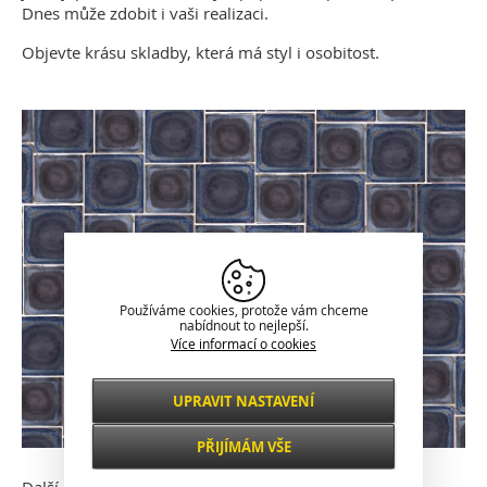
Dnes může zdobit i vaši realizaci.
Objevte krásu skladby, která má styl i osobitost.
Používáme cookies, protože vám chceme
nabídnout to nejlepší.
Více informací o cookies
UPRAVIT NASTAVENÍ
Nezbytné
VŽDY AKTIVNÍ
PŘIJÍMÁM VŠE
Pro klíčové funkce webových stránek jako je
zabezpečení, správa sítě, přístupnost a
Další informace