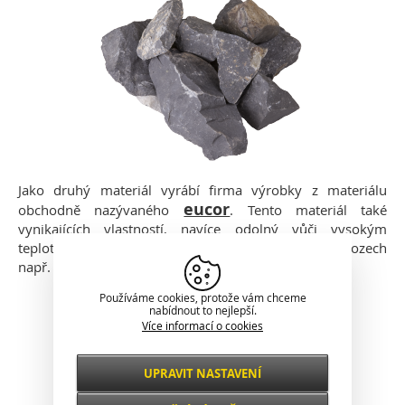
Jako druhý materiál vyrábí firma výrobky z materiálu
eucor
obchodně nazývaného
. Tento materiál také
vynikajících vlastností, navíce odolný vůči vysokým
teplotám, je používán výhradně v průmyslových provozech
např. jako otěruvzdorná vložka chránící potrubí.
Používáme cookies, protože vám chceme
nabídnout to nejlepší.
Více informací o cookies
UPRAVIT NASTAVENÍ
Nezbytné
VŽDY AKTIVNÍ