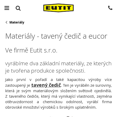
Materiály
Materiály - tavený čedič a eucor
Ve firmě Eutit s.r.o.
vyrábíme dva základní materiály, ze kterých
je tvořena produkce společnosti.
Jako první v pořadí a také kapacitou výroby více
tavený čedič
zastoupený je
. Ten je vyráběn ze suroviny,
která je svým materiálovým složením světově ojedinělá.
Z taveného čediče, který má vynikající vlastnosti, zejména
otěruvzdornost a chemickou odolnost, vyrábí firma
obrovské množství výrobků s širokým uplatněním.