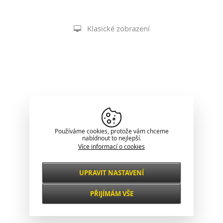
Klasické zobrazení
Používáme cookies, protože vám chceme
nabídnout to nejlepší.
Více informací o cookies
UPRAVIT NASTAVENÍ
Nezbytné
VŽDY AKTIVNÍ
PŘIJÍMÁM VŠE
Pro klíčové funkce webových stránek jako je
zabezpečení, správa sítě, přístupnost a
Funkční a
základní statistiky o návštěvnících.