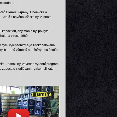
dem dodnes.
dič z lomu Slapany
. Chemické a
. Čedič z nového ložiska byl z tohoto
í kapacitou, aby mohla být pokryta
ahájena v roce 1969.
načnými vylepšeními a je zdokonalována
zných druhů výrobků a roční výroba čediče
acím. Jednak byl zaveden výrobní program
lo započato s odléváním zirkon-silikátu