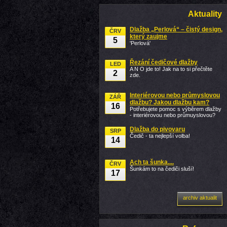
Aktuality
Dlažba „Perlová“ – čistý design,
ČRV
který zaujme
5
'Perlová'
Řezání čedičové dlažby
LED
A N O jde to! Jak na to si přečtěte
2
zde.
Interiérovou nebo průmyslovou
ZÁŘ
dlažbu? Jakou dlažbu kam?
16
Potřebujete pomoc s výběrem dlažby
- interiérovou nebo průmuyslovou?
Dlažba do pivovaru
SRP
Čedič - ta nejlepší volba!
14
Ach ta šunka....
ČRV
Šunkám to na čediči sluší!
17
archiv aktualit