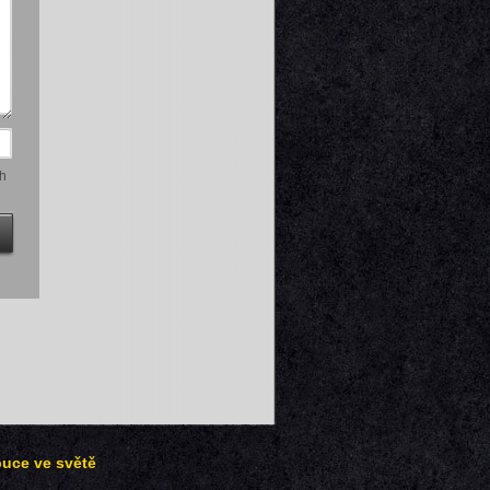
h
buce ve světě