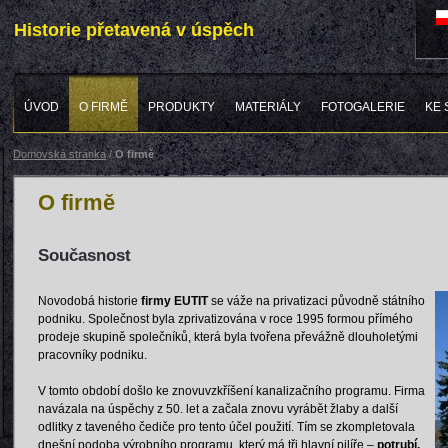
Historie přetavená v úspěch
ÚVOD
O FIRMĚ
PRODUKTY
MATERIÁLY
FOTOGALERIE
KE 
Domovská stránka
/
O firmě
O firmě
Současnost
Novodobá historie
firmy EUTIT
se váže na privatizaci původně státního
podniku. Společnost byla zprivatizována v roce 1995 formou přímého
prodeje skupině společníků, která byla tvořena převážně dlouholetými
pracovníky podniku.
V tomto období došlo ke znovuvzkříšení kanalizačního programu. Firma
navázala na úspěchy z 50. let a začala znovu vyrábět žlaby a další
odlitky z taveného čediče pro tento účel použití. Tím se zkompletovala
dnešní podoba výrobního programu, který má tři hlavní pilíře –
potrubí,