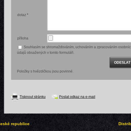
dotaz
*
příloha
Souhlasím se shromažďováním, uchováním a zpracováním osobníc
údajů obsažených v tomto formuláři.
Položky s hvězdičkou jsou povinné.
Tisknout stránku
Poslat odkaz na e-mail
České republice
Distri