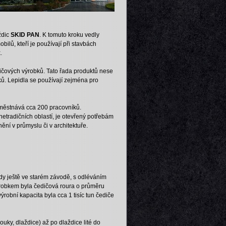
ždic
SKID PAN
. K tomuto kroku vedly
bilů, kteří je používají při stavbách
.
dičových výrobků. Tato řada produktů nese
ů. Lepidla se používají zejména pro
městnává cca 200 pracovníků.
netradičních oblastí, je otevřený potřebám
nění v průmyslu či v architektuře.
dy ještě ve starém závodě, s odléváním
ýrobkem byla čedičová roura o průměru
ýrobní kapacita byla cca 1 tisíc tun čediče
ouky, dlaždice) až po dlaždice lité do