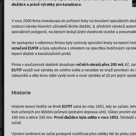
dlaždice a právě výrobky pro kanalizace
.
V roce 2000 firma investovala do pořízení linky na broušení speciálních dla
rostoucí nároky hlavních uživatelů těchto dlaždic, tj. předních výrobců automo
speciálních polygonů, na kterých testují jízdní vlastnosti vozidel a pneumatik
Ve spolupráci s odbornou firmou byly vyvinuty speciální tmely na lepení če
označení EUFIX
a byla vytvořena s ohledem na specifika čedičových výrobk
lepení dlažeb a kanalizačních prvků.
Firma v současnosti stabilně dosahuje
ročních obratů přes 200 mil.
Kč, za
EUTIT
vyváží své výrobky do celého světa a neustále se snaží pronikat i do 
zákazníků a díky tomu stále vyvíjí nové a nové výrobky ať již pro jejich uplat
Historie
Historie tavení čediče ve firmě
EUTIT
sahá do roku 1951, kdy se začalo, teh
trub určených pro těžební průmysl (potrubní doprava uhlí). Vůbec prvním v
180 mm a délce 330 mm.
První dlaždice byla odlita v roce 1953.
Tehdejší v
ročně.
Výrobní sortiment se začal postupně rozšiřovat přes odlitky lité do písku (obl