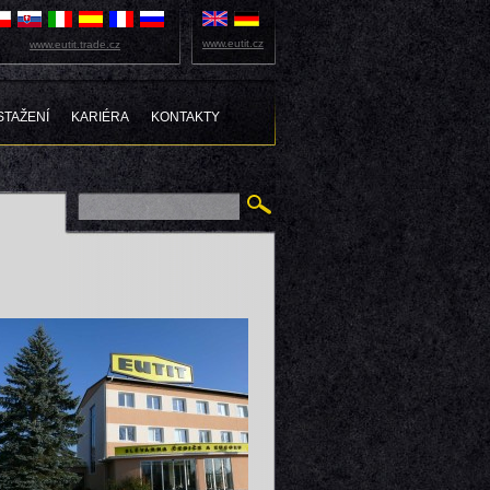
www.eutit.cz
www.eutit.trade.cz
STAŽENÍ
KARIÉRA
KONTAKTY