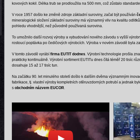
kovových kokil. Délka trub se prodloužila na 500 mm, což zůstalo standar
V roce 1957 došlo ke změně zdroje základní suroviny, začal být používán
če
mineralogické složení základní suroviny má významný vliv na kvalitu odlitků
pohledu vhodnější, než původně používaná surovina.
To umožnilo další rozvoj výroby a vybudování nového závodu s vyšší výrobn
rostoucí poptávka po čedičových výrobcích. Výroba v novém závodě byla z
V tomto závodě vyrábí
firma EUTIT dodnes
. Výrobní technologie prošla z
prakticky kontinuálně. Výrobní sortiment EUTITu dnes čítá téměř 20 tisíc rů
dosahuje 15 až 17 tisíc tun.
Na začátku 90. let minulého století došlo k dalším dvěma významným inov
fabrikace, tj. vlastní výroby kompletních otěruvzdorných potrubí a jednak by
s
obchodním názvem EUCOR
.