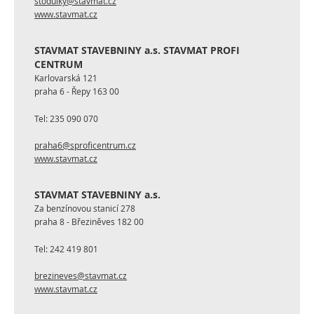
stodulky@stavmat.cz
www.stavmat.cz
STAVMAT STAVEBNINY a.s. STAVMAT PROFI
CENTRUM
Karlovarská 121
praha 6 - Řepy 163 00
Tel:
235 090 070
praha6@sproficentrum.cz
www.stavmat.cz
STAVMAT STAVEBNINY a.s.
Za benzínovou stanicí 278
praha 8 - Březiněves 182 00
Tel:
242 419 801
brezineves@stavmat.cz
www.stavmat.cz