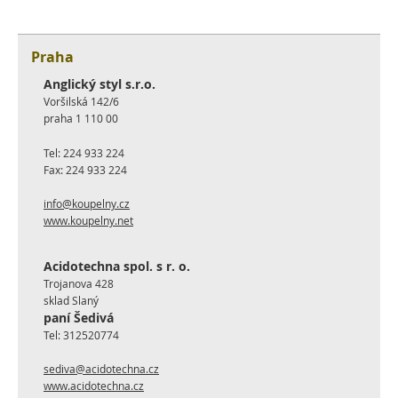
Praha
Anglický styl s.r.o.
Voršilská 142/6
praha 1 110 00
Tel:
224 933 224
Fax:
224 933 224
info@koupelny.cz
www.koupelny.net
Acidotechna spol. s r. o.
Trojanova 428
sklad Slaný
paní Šedivá
Tel:
312520774
sediva@acidotechna.cz
www.acidotechna.cz