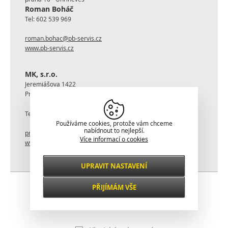
Roman Boháč
Tel:
602 539 969
roman.bohac@pb-servis.cz
www.pb-servis.cz
MK, s.r.o.
Jeremiášova 1422
Praha
Tel:
737 246 378
Používáme cookies, protože vám chceme
nabídnout to nejlepší.
praha@mk-rako.cz
Více informací o cookies
www.mk-rako.cz
UPRAVIT NASTAVENÍ
Nezbytné
VŽDY AKTIVNÍ
PŘIJÍMÁM VŠE
Pro klíčové funkce webových stránek jako je
zabezpečení, správa sítě, přístupnost a
Funkční a
základní statistiky o návštěvnících.
preferenční