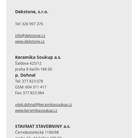
Dekstone, s.r.o.
Tel:
326 997 370
info@dekstone.cz
www.dekstone.cz
Keramika Soukup a.s.
Šaldova 425/12
praha 8-Karlín 186 00
p. Dohnal
Tel:
377 823 078
GSM:
604 311 417
Fax:
377 823 084
vitek.dohnal@keramikasoukup.cz
www.keramikasoukup.cz
STAVMAT STAVEBNINY a.s.
Černokostelecká 1180/98