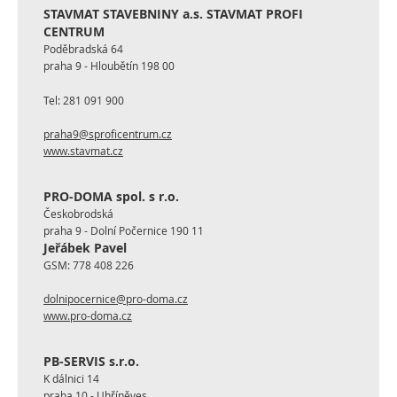
STAVMAT STAVEBNINY a.s. STAVMAT PROFI
CENTRUM
Poděbradská 64
praha 9 - Hloubětín 198 00
Tel:
281 091 900
praha9@sproficentrum.cz
www.stavmat.cz
PRO-DOMA spol. s r.o.
Českobrodská
praha 9 - Dolní Počernice 190 11
Jeřábek Pavel
GSM:
778 408 226
dolnipocernice@pro-doma.cz
www.pro-doma.cz
PB-SERVIS s.r.o.
K dálnici 14
praha 10 - Uhříněves