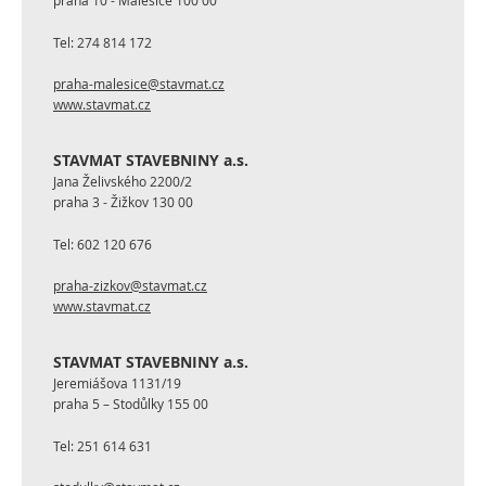
praha 10 - Malešice 100 00
Tel:
274 814 172
praha-malesice@stavmat.cz
www.stavmat.cz
STAVMAT STAVEBNINY a.s.
Jana Želivského 2200/2
praha 3 - Žižkov 130 00
Tel:
602 120 676
praha-zizkov@stavmat.cz
www.stavmat.cz
STAVMAT STAVEBNINY a.s.
Jeremiášova 1131/19
praha 5 – Stodůlky 155 00
Tel:
251 614 631