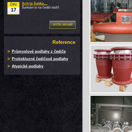
Ach ta šunka....
ČRV
Šunkám to na čediči sluší!
17
archiv aktualit
Reference
Průmyslové podlahy z čediče
Protiskluzné čedičové podlahy
Atypické podlahy