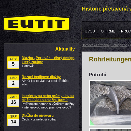
Historie přetavená
ÚVOD
O FIRMĚ
PROD
Domovská stránka
/
Fotogalerie
/
Aktuality
Rohrleitunge
Dlažba „Perlová“ – čistý design,
ČRV
který zaujme
5
'Perlová'
Potrubí
Řezání čedičové dlažby
LED
A N O jde to! Jak na to si přečtěte
2
zde.
Interiérovou nebo průmyslovou
ZÁŘ
dlažbu? Jakou dlažbu kam?
16
Potřebujete pomoc s výběrem dlažby
- interiérovou nebo průmuyslovou?
Dlažba do pivovaru
SRP
Čedič - ta nejlepší volba!
14