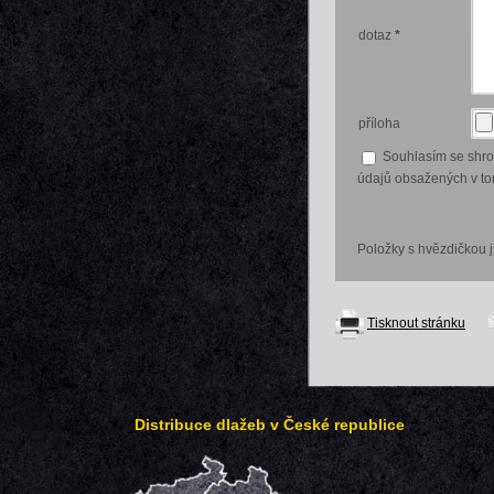
dotaz
*
příloha
Souhlasím se shr
údajů obsažených v tom
Položky s hvězdičkou 
Tisknout stránku
Distribuce dlažeb v České republice