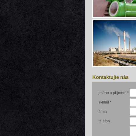
Kontaktujte nás
jméno a příjmení
*
e-mail
*
firma
telefon