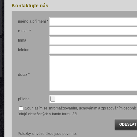
Kontaktujte nás
jméno a příjmení
*
e-mail
*
firma
telefon
dotaz
*
příloha
Souhlasím se shromažďováním, uchováním a zpracováním osobníc
údajů obsažených v tomto formuláři.
Položky s hvězdičkou jsou povinné.