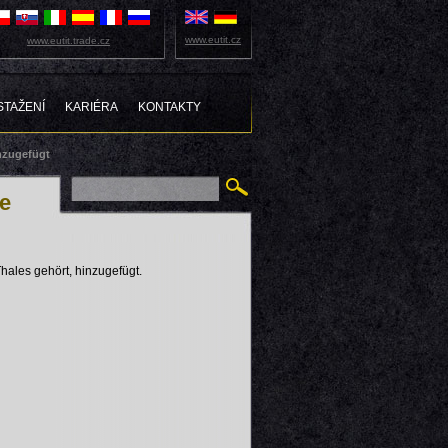
www.eutit.cz
www.eutit.trade.cz
STAŽENÍ
KARIÉRA
KONTAKTY
inzugefügt
te
hales gehört, hinzugefügt.