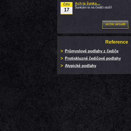
Ach ta šunka....
ČRV
Šunkám to na čediči sluší!
17
archiv aktualit
Reference
Průmyslové podlahy z čediče
Protiskluzné čedičové podlahy
Atypické podlahy