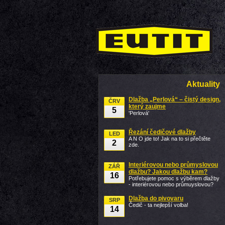
Aktuality
Dlažba „Perlová“ – čistý design,
ČRV
který zaujme
5
'Perlová'
Řezání čedičové dlažby
LED
A N O jde to! Jak na to si přečtěte
2
zde.
Interiérovou nebo průmyslovou
ZÁŘ
dlažbu? Jakou dlažbu kam?
16
Potřebujete pomoc s výběrem dlažby
- interiérovou nebo průmuyslovou?
Dlažba do pivovaru
SRP
Čedič - ta nejlepší volba!
14