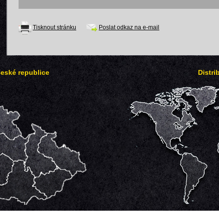
Tisknout stránku
Poslat odkaz na e-mail
České republice
Distri