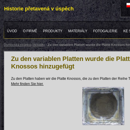
Historie přetavená v úspěch
ÚVOD
O FIRMĚ
PRODUKTY
MATERIÁLY
FOTOGALERIE
KE 
Domovská stránka
/
Aktuality
/
Zu den variablen Platten wurde die Platte Knossos h
Zu den variablen Platten wurde die Plat
Knossos hinzugefügt
Zu den Platten haben wir die Platte Knossos, die zu den Platten der Reihe T
Mehr finden Sie hier.