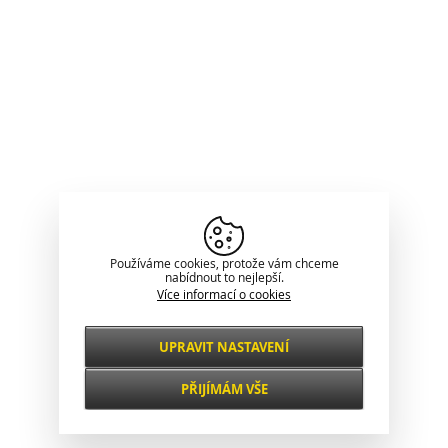
Používáme cookies, protože vám chceme
nabídnout to nejlepší.
Více informací o cookies
UPRAVIT NASTAVENÍ
Nezbytné
VŽDY AKTIVNÍ
PŘIJÍMÁM VŠE
Pro klíčové funkce webových stránek jako je
zabezpečení, správa sítě, přístupnost a
Funkční a
základní statistiky o návštěvnících.