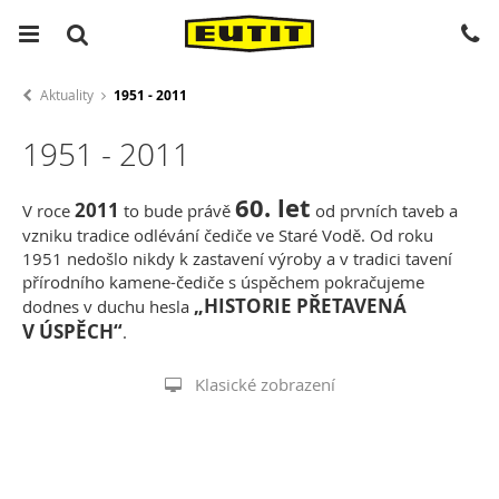
Aktuality
1951 - 2011
1951 - 2011
60. let
2011
V roce
to bude právě
od prvních taveb a
vzniku tradice odlévání čediče ve Staré Vodě. Od roku
1951 nedošlo nikdy k zastavení výroby a v tradici tavení
přírodního kamene-čediče s úspěchem pokračujeme
„HISTORIE PŘETAVENÁ
dodnes v duchu hesla
V ÚSPĚCH“
.
Klasické zobrazení