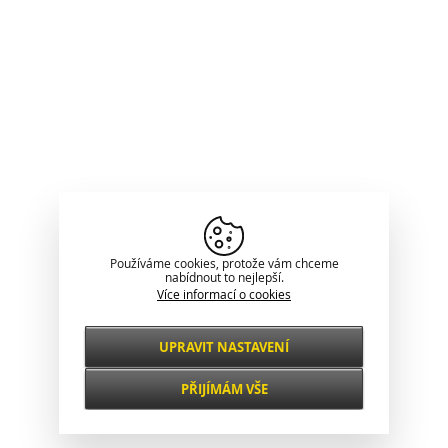
Používáme cookies, protože vám chceme
nabídnout to nejlepší.
Více informací o cookies
UPRAVIT NASTAVENÍ
Nezbytné
VŽDY AKTIVNÍ
PŘIJÍMÁM VŠE
Pro klíčové funkce webových stránek jako je
zabezpečení, správa sítě, přístupnost a
Funkční a
základní statistiky o návštěvnících.