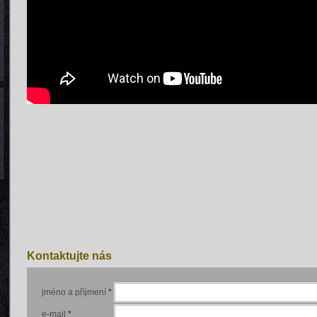
Kontaktujte nás
jméno a příjmení
*
e-mail
*