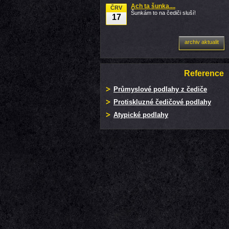
Ach ta šunka....
ČRV
Šunkám to na čediči sluší!
17
archiv aktualit
Reference
Průmyslové podlahy z čediče
Protiskluzné čedičové podlahy
Atypické podlahy