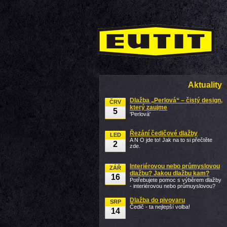
Aktuality
Dlažba „Perlová“ – čistý design,
ČRV
který zaujme
5
'Perlová'
Řezání čedičové dlažby
LED
A N O jde to! Jak na to si přečtěte
2
zde.
Interiérovou nebo průmyslovou
ZÁŘ
dlažbu? Jakou dlažbu kam?
16
Potřebujete pomoc s výběrem dlažby
- interiérovou nebo průmuyslovou?
Dlažba do pivovaru
SRP
Čedič - ta nejlepší volba!
14