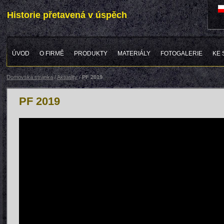
Historie přetavená v úspěch
ÚVOD
O FIRMĚ
PRODUKTY
MATERIÁLY
FOTOGALERIE
KE 
Domovská stránka
/
Aktuality
/
PF 2019
PF 2019