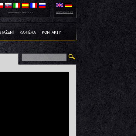
www.eutit.cz
www.eutit.trade.cz
STAŽENÍ
KARIÉRA
KONTAKTY