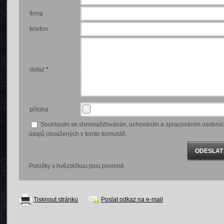
firma
telefon
dotaz
*
příloha
Souhlasím se shromažďováním, uchováním a zpracováním osobníc
údajů obsažených v tomto formuláři.
Položky s hvězdičkou jsou povinné.
Tisknout stránku
Poslat odkaz na e-mail