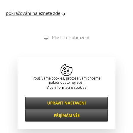
pokračování naleznete zde
Klasické zobrazení
Používáme cookies, protože vám chceme
nabídnout to nejlepší.
Více informací o cookies
UPRAVIT NASTAVENÍ
Nezbytné
VŽDY AKTIVNÍ
PŘIJÍMÁM VŠE
Pro klíčové funkce webových stránek jako je
zabezpečení, správa sítě, přístupnost a
Funkční a
základní statistiky o návštěvnících.