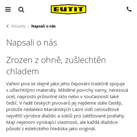
Aktuality
Napsali o nás
Napsali o nás
Zrozen z ohně, zušlechtěn
chladem
Vaření piva se stejně jako jeho čepování tradičně spojuje
s ušlechtilými materiály. Měděné povrchy varny, nerezová
ocel, naprosto průsvitné sklo nebo v současnosti také
čedič. V řadě českých pivovarů jej najdeme stále častěji,
protože nedaleko Mariánských Lázní sídlí celosvětově
největší výrobce dlaždic a soklů pro zatěžované podlahy.
Mají nejenom vynikající vlastnosti, ale každá dlaždice
působí z estetického hlediska jako originál.