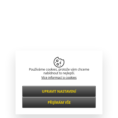
Používáme cookies, protože vám chceme
nabídnout to nejlepší.
Více informací o cookies
UPRAVIT NASTAVENÍ
Nezbytné
VŽDY AKTIVNÍ
PŘIJÍMÁM VŠE
Pro klíčové funkce webových stránek jako je
zabezpečení, správa sítě, přístupnost a
Funkční a
základní statistiky o návštěvnících.