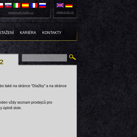
www.eutit.cz
www.eutit.trade.cz
STAŽENÍ
KARIÉRA
KONTAKTY
12
o také na stránce "Dlažby" a na stránce
veden vždy seznam prodejců pro
y úplně dole.