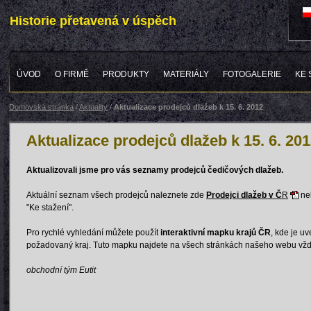
Historie přetavená v úspěch
ÚVOD
O FIRMĚ
PRODUKTY
MATERIÁLY
FOTOGALERIE
KE 
Domovská stránka
/
Aktuality
/
Aktualizace prodejců dlažeb k 15. 6. 2012
Aktualizace prodejců dlažeb k 15. 6. 20
Aktualizovali jsme pro vás seznamy prodejců čedičových dlažeb.
Aktuální seznam všech prodejců naleznete zde
Prodejci dlažeb v Č
R
neb
"Ke stažení".
Pro rychlé vyhledání můžete použít
interaktivní mapku krajů ČR
, kde je u
požadovaný kraj. Tuto mapku najdete na všech stránkách našeho webu vžd
obchodní tým Eutit