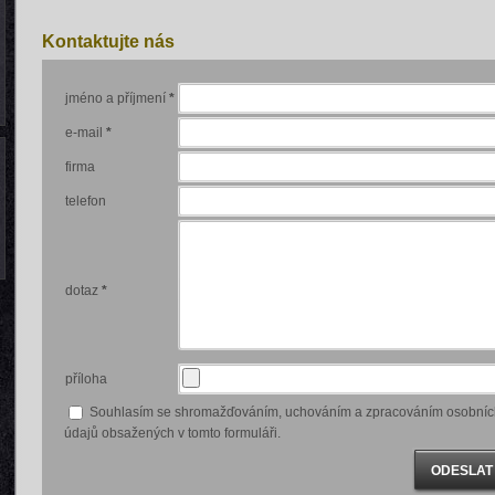
Kontaktujte nás
jméno a příjmení
*
e-mail
*
firma
telefon
dotaz
*
příloha
Souhlasím se shromažďováním, uchováním a zpracováním osobníc
údajů obsažených v tomto formuláři.