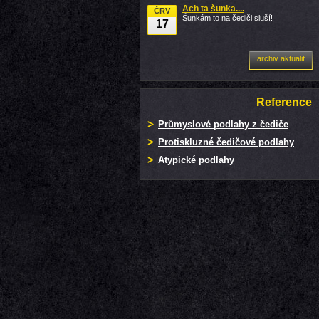
Ach ta šunka....
ČRV
Šunkám to na čediči sluší!
17
archiv aktualit
Reference
Průmyslové podlahy z čediče
Protiskluzné čedičové podlahy
Atypické podlahy