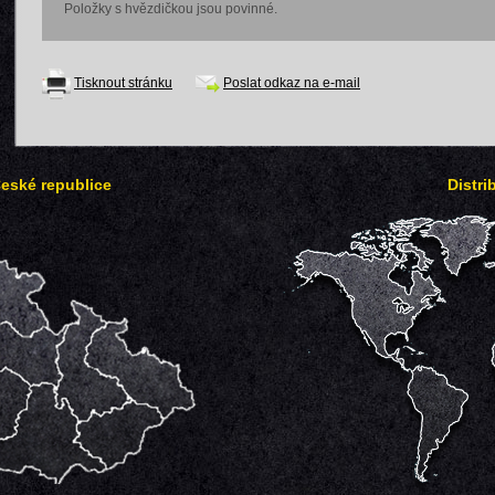
Položky s hvězdičkou jsou povinné.
Tisknout stránku
Poslat odkaz na e-mail
České republice
Distri