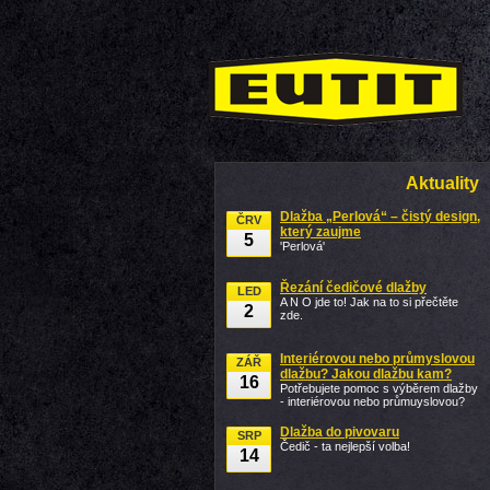
Aktuality
Dlažba „Perlová“ – čistý design,
ČRV
který zaujme
5
'Perlová'
Řezání čedičové dlažby
LED
A N O jde to! Jak na to si přečtěte
2
zde.
Interiérovou nebo průmyslovou
ZÁŘ
dlažbu? Jakou dlažbu kam?
16
Potřebujete pomoc s výběrem dlažby
- interiérovou nebo průmuyslovou?
Dlažba do pivovaru
SRP
Čedič - ta nejlepší volba!
14