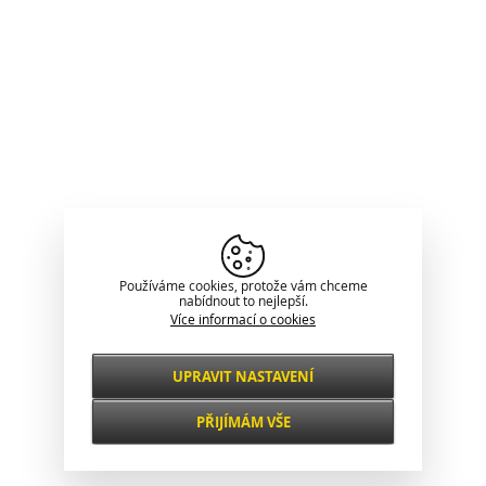
Používáme cookies, protože vám chceme
nabídnout to nejlepší.
Více informací o cookies
UPRAVIT NASTAVENÍ
Nezbytné
VŽDY AKTIVNÍ
PŘIJÍMÁM VŠE
Pro klíčové funkce webových stránek jako je
zabezpečení, správa sítě, přístupnost a
Funkční a
základní statistiky o návštěvnících.