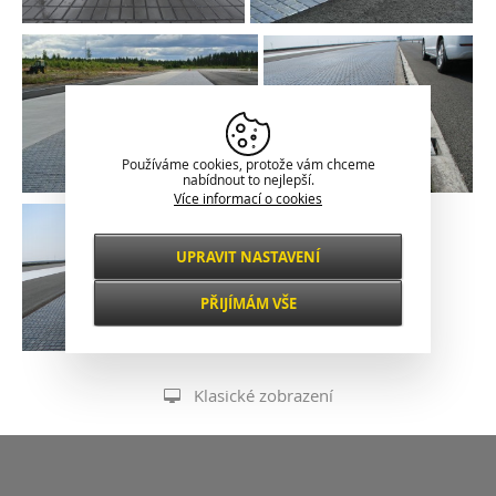
Používáme cookies, protože vám chceme
nabídnout to nejlepší.
Více informací o cookies
UPRAVIT NASTAVENÍ
Nezbytné
VŽDY AKTIVNÍ
PŘIJÍMÁM VŠE
Pro klíčové funkce webových stránek jako je
zabezpečení, správa sítě, přístupnost a
Funkční a
základní statistiky o návštěvnících.
preferenční
Klasické zobrazení
S tímto nastavením je stránka výkonnější a
osobnější, protože nám umožňují ukládat
Výkonnostní
vaše nastavení a preference.
Umožňují nám zlepšovat fungování