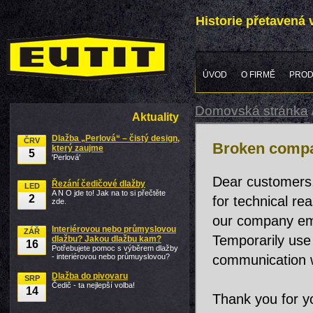
Historie přetavená
ÚVOD
O FIRMĚ
PROD
Domovská stránka
Aktuality
Dlažba „Perlová“ – čistý design,
ČRV
Broken compa
který zaujme
5
'Perlová'
Dear customers
Řezání čedičové dlažby
LED
A N O jde to! Jak na to si přečtěte
2
for technical re
zde.
our company em
Interiérovou nebo průmyslovou
ZÁŘ
Temporarily use
dlažbu? Jakou dlažbu kam?
16
Potřebujete pomoc s výběrem dlažby
- interiérovou nebo průmuyslovou?
communication w
Dlažba do pivovaru
SRP
Čedič - ta nejlepší volba!
14
Thank you for y