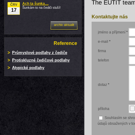
The EUTIT tea
Ach ta šunka....
ČRV
Šunkám to na čediči sluší!
17
Kontaktujte nás
archiv aktualit
jméno a příjmení
*
e-mail
*
Reference
firma
Průmyslové podlahy z čediče
Protiskluzné čedičové podlahy
telefon
Atypické podlahy
dotaz
*
příloha
Souhlasím se shr
údajů obsažených v tom