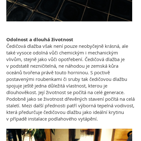
Odolnost a dlouhá životnost
Čedičová dlažba však není pouze neobyčejně krásná, ale
také vysoce odolná vůči chemickým i mechanickým
vlivům, stejně jako vůči opotřebení. Čedičová dlažba je
v podstatě nezničitelná, ne náhodou je zemská kůra
oceánů tvořena právě touto horninou. S poctivě
postavenými roubenkami či sruby tak čedičovou dlažbu
spojuje ještě jedna důležitá vlastnost, kterou je
dlouhověkost. Její životnost se počítá na celé generace.
Podobně jako se životnost dřevěných stavení počítá na celá
staletí. Mezi další přednosti patří výborná tepelná vodivost,
která předurčuje čedičovou dlažbu jako ideální krytinu
v případě instalace podlahového vytápění.