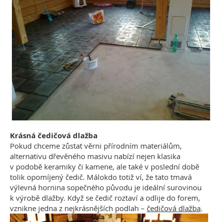
Krásná čedičová dlažba
Pokud chceme zůstat věrni přírodním materiálům,
alternativu dřevěného masivu nabízí nejen klasika
v podobě keramiky či kamene, ale také v poslední době
tolik opomíjený čedič. Málokdo totiž ví, že tato tmavá
výlevná hornina sopečného původu je ideální surovinou
k výrobě dlažby. Když se čedič roztaví a odlije do forem,
vznikne jedna z nejkrásnějších podlah –
čedičová dlažba
.