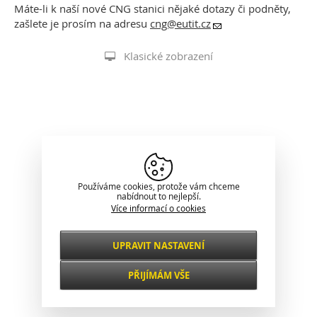
Máte-li k naší nové CNG stanici nějaké dotazy či podněty,
zašlete je prosím na adresu
cng@eutit.cz
Klasické zobrazení
Používáme cookies, protože vám chceme
nabídnout to nejlepší.
Více informací o cookies
UPRAVIT NASTAVENÍ
Nezbytné
VŽDY AKTIVNÍ
PŘIJÍMÁM VŠE
Pro klíčové funkce webových stránek jako je
zabezpečení, správa sítě, přístupnost a
Funkční a
základní statistiky o návštěvnících.