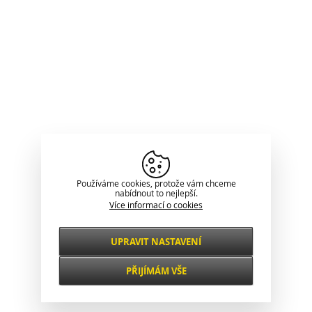
Používáme cookies, protože vám chceme
nabídnout to nejlepší.
Více informací o cookies
UPRAVIT NASTAVENÍ
Nezbytné
VŽDY AKTIVNÍ
PŘIJÍMÁM VŠE
Pro klíčové funkce webových stránek jako je
zabezpečení, správa sítě, přístupnost a
Funkční a
základní statistiky o návštěvnících.