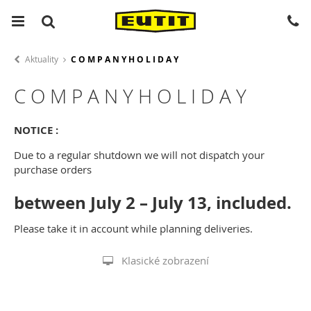
Aktuality
C O M P A N Y H O L I D A Y
C O M P A N Y H O L I D A Y
NOTICE :
Due to a regular shutdown we will not dispatch your
purchase orders
between July 2 – July 13, included.
Please take it in account while planning deliveries.
Klasické zobrazení