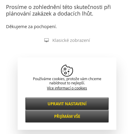
Prosíme o zohlednění této skutečnosti při
plánování zakázek a dodacích lhůt.
Děkujeme za pochopení.
Klasické zobrazení
Používáme cookies, protože vám chceme
nabídnout to nejlepší.
Více informací o cookies
UPRAVIT NASTAVENÍ
Nezbytné
VŽDY AKTIVNÍ
PŘIJÍMÁM VŠE
Pro klíčové funkce webových stránek jako je
zabezpečení, správa sítě, přístupnost a
Funkční a
základní statistiky o návštěvnících.