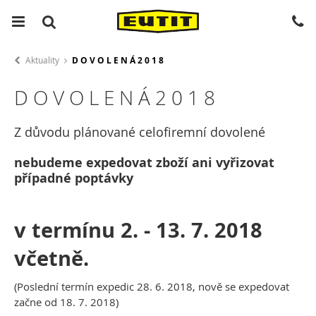
Aktuality
D O V O L E N Á 2 0 1 8
D O V O L E N Á 2 0 1 8
Z důvodu plánované celofiremní dovolené
nebudeme expedovat zboží ani vyřizovat
případné poptávky
v termínu 2. - 13. 7. 2018
včetně.
(Poslední termín expedic 28. 6. 2018, nově se expedovat
začne od 18. 7. 2018)