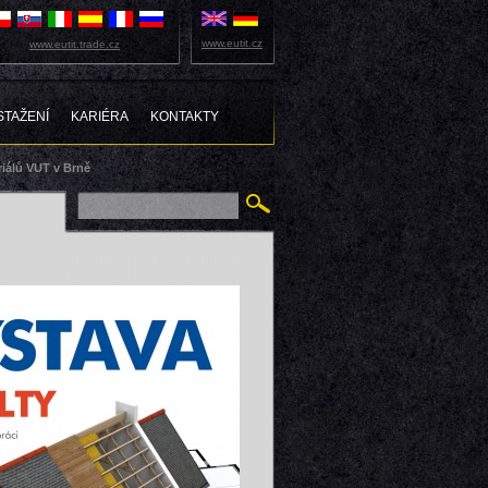
www.eutit.cz
www.eutit.trade.cz
STAŽENÍ
KARIÉRA
KONTAKTY
riálů VUT v Brně