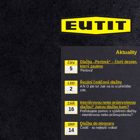
Aktuality
Dlažba „Perlová“ – čistý design,
ČRV
který zaujme
5
'Perlová'
Řezání čedičové dlažby
LED
A N O jde to! Jak na to si přečtěte
2
zde.
Interiérovou nebo průmyslovou
ZÁŘ
dlažbu? Jakou dlažbu kam?
16
Potřebujete pomoc s výběrem dlažby
- interiérovou nebo průmuyslovou?
Dlažba do pivovaru
SRP
Čedič - ta nejlepší volba!
14