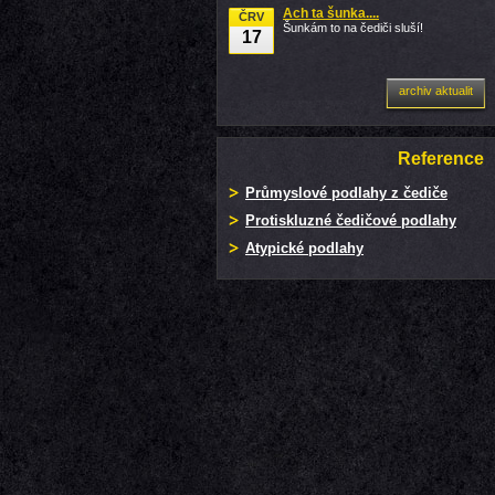
Ach ta šunka....
ČRV
Šunkám to na čediči sluší!
17
archiv aktualit
Reference
Průmyslové podlahy z čediče
Protiskluzné čedičové podlahy
Atypické podlahy