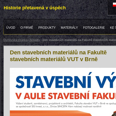
Historie přetavená v úspěch
ÚVOD
O FIRMĚ
PRODUKTY
MATERIÁLY
FOTOGALERIE
KE 
Domovská stránka
/
Aktuality
/
Den stavebních materiálů na Fakultě stavebních mate
Den stavebních materiálů na Fakultě
stavebních materiálů VUT v Brně