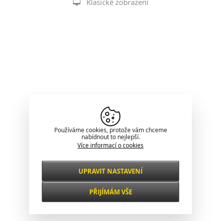
Klasické zobrazení
Používáme cookies, protože vám chceme
nabídnout to nejlepší.
Více informací o cookies
UPRAVIT NASTAVENÍ
Nezbytné
VŽDY AKTIVNÍ
PŘIJÍMÁM VŠE
Pro klíčové funkce webových stránek jako je
zabezpečení, správa sítě, přístupnost a
Funkční a
základní statistiky o návštěvnících.