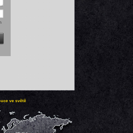
h
buce ve světě