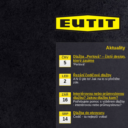
Aktuality
Dlažba „Perlová“ – čistý design,
ČRV
který zaujme
5
'Perlová'
Řezání čedičové dlažby
LED
A N O jde to! Jak na to si přečtěte
2
zde.
Interiérovou nebo průmyslovou
ZÁŘ
dlažbu? Jakou dlažbu kam?
16
Potřebujete pomoc s výběrem dlažby
- interiérovou nebo průmuyslovou?
Dlažba do pivovaru
SRP
Čedič - ta nejlepší volba!
14