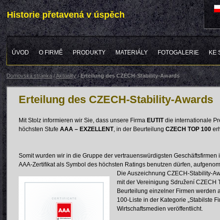
Historie přetavená v úspěch
ÚVOD
O FIRMĚ
PRODUKTY
MATERIÁLY
FOTOGALERIE
KE 
Domovská stránka
/
Aktuality
/
Erteilung des CZECH-Stability-Awards
Erteilung des CZECH-Stability-Awards
Mit Stolz informieren wir Sie, dass unsere Firma
EUTIT
die internationale 
höchsten Stufe
AAA – EXZELLENT
, in der Beurteilung
CZECH TOP 100
erh
Somit wurden wir in die Gruppe der vertrauenswürdigsten Geschäftsfirmen 
AAA-Zertifikat als Symbol des höchsten Ratings benutzen dürfen, aufgen
Die Auszeichnung CZECH-Stability-Aw
mit der Vereinigung Sdružení CZECH T
Beurteilung einzelner Firmen werden 
100-Liste in der Kategorie „Stabilste F
Wirtschaftsmedien veröffentlicht.