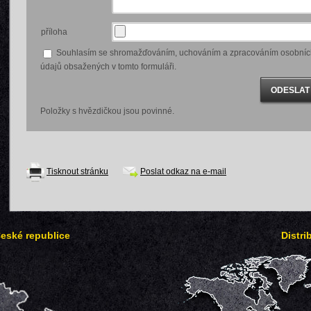
příloha
Souhlasím se shromažďováním, uchováním a zpracováním osobníc
údajů obsažených v tomto formuláři.
Položky s hvězdičkou jsou povinné.
Tisknout stránku
Poslat odkaz na e-mail
České republice
Distri