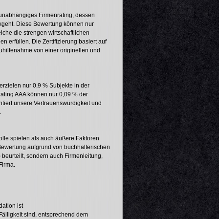
 unabhängiges Firmenrating, dessen
ckgeht. Diese Bewertung können nur
lche die strengen wirtschaftlichen
n erfüllen. Die Zertifizierung basiert auf
Zuhilfenahme von einer originellen und
 erzielen nur 0,9 % Subjekte in der
rating AAA können nur 0,09 % der
ntiert unsere Vertrauenswürdigkeit und
.
olle spielen als auch äußere Faktoren
 Bewertung aufgrund von buchhalterischen
 beurteilt, sondern auch Firmenleitung,
Firma.
ation ist
Fälligkeit sind, entsprechend dem