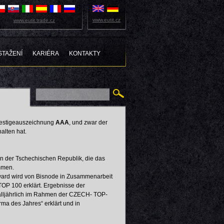
www.eutit.cz
www.eutit.trade.cz
STAŽENÍ
KARIÉRA
KONTAKTY
Prestigeauszeichnung
AAA
, und zwar der
alten hat.
in der Tschechischen Republik, die das
ommen.
ard wird von Bisnode in Zusammenarbeit
OP 100 erklärt. Ergebnisse der
alljährlich im Rahmen der CZECH- TOP-
irma des Jahres“ erklärt und in