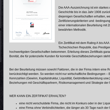
Die AAA-Auszeichnung ist ein starkes
Geschichte bis in das Jahr 1908 zurü
diejenigen Gesellschaften erhalten, we
Zertifizierungskriterien und -bedingunge
einer internationalen Beurteilung mit 
bewährten Methodik.
Ein Zertifikat mit dem Rating A bis AAA
Tschechischen Republik, das Prestige
hochwertigsten Gesellschaften bekommen. Erteilung dieses Zertifikats gara
Bonität, die für potenzielle Kunden für korrekte Geschäftsbeziehungen steht
Bei der Beurteilung müssen sowohl Faktoren, die in der Firma intern eine R
berücksichtigt werden. So werden nicht nur wirtschaftliche Bedingungen –
Kennzahlen (Gewinn, Kapitalstruktur, Liquidität, Geldmittelentwicklung usw.)
Beziehungen mit Geschäftspartnern, Risikomanagement und Strategie der 
WER KANN EIN ZERTIFIKAT ERHALTEN?
eine nicht verschuldete Firma, die nicht im Konkurs oder in der Liquid
eine Firma ohne Verbindlichkeiten, die länger als 30 Tage nach der 