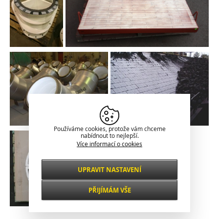
Používáme cookies, protože vám chceme
nabídnout to nejlepší.
Více informací o cookies
UPRAVIT NASTAVENÍ
Nezbytné
VŽDY AKTIVNÍ
PŘIJÍMÁM VŠE
Pro klíčové funkce webových stránek jako je
zabezpečení, správa sítě, přístupnost a
Funkční a
základní statistiky o návštěvnících.