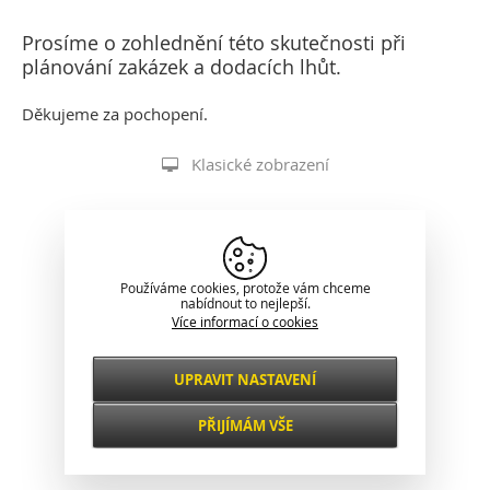
Prosíme o zohlednění této skutečnosti při
plánování zakázek a dodacích lhůt.
Děkujeme za pochopení.
Klasické zobrazení
Používáme cookies, protože vám chceme
nabídnout to nejlepší.
Více informací o cookies
UPRAVIT NASTAVENÍ
Nezbytné
VŽDY AKTIVNÍ
PŘIJÍMÁM VŠE
Pro klíčové funkce webových stránek jako je
zabezpečení, správa sítě, přístupnost a
Funkční a
základní statistiky o návštěvnících.