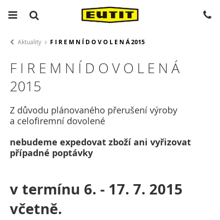
Aktuality
F I R E M N Í D O V O L E N Á 2015
F I R E M N Í D O V O L E N Á
2015
Z důvodu plánovaného přerušení výroby
a celofiremní dovolené
nebudeme expedovat zboží ani vyřizovat
případné poptávky
v termínu 6. - 17. 7. 2015
včetně.