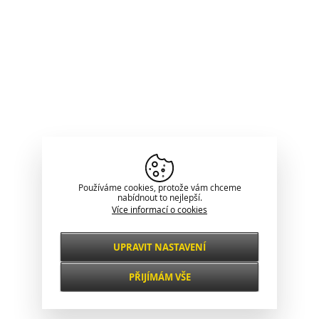
Používáme cookies, protože vám chceme
nabídnout to nejlepší.
Více informací o cookies
UPRAVIT NASTAVENÍ
Nezbytné
VŽDY AKTIVNÍ
PŘIJÍMÁM VŠE
Pro klíčové funkce webových stránek jako je
zabezpečení, správa sítě, přístupnost a
Funkční a
základní statistiky o návštěvnících.