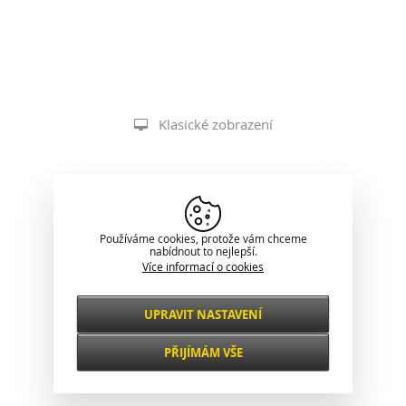
Klasické zobrazení
Používáme cookies, protože vám chceme
nabídnout to nejlepší.
Více informací o cookies
UPRAVIT NASTAVENÍ
Nezbytné
VŽDY AKTIVNÍ
PŘIJÍMÁM VŠE
Pro klíčové funkce webových stránek jako je
zabezpečení, správa sítě, přístupnost a
Funkční a
základní statistiky o návštěvnících.