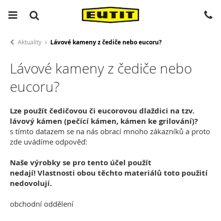
Aktuality
Lávové kameny z čediče nebo eucoru?
Lávové kameny z čediče nebo
eucoru?
Lze
použít čedičovou či eucorovou dlaždici na tzv.
lávový kámen (pečící kámen, kámen ke grilování)?
s tímto datazem
se na nás obrací m
noho zákazníků a proto
zde uvádíme odpověď:
Naše výrobky se pro tento účel použít
nedají!
Vlastnosti obou těchto materiálů toto použití
nedovolují.
obchodní oddělení