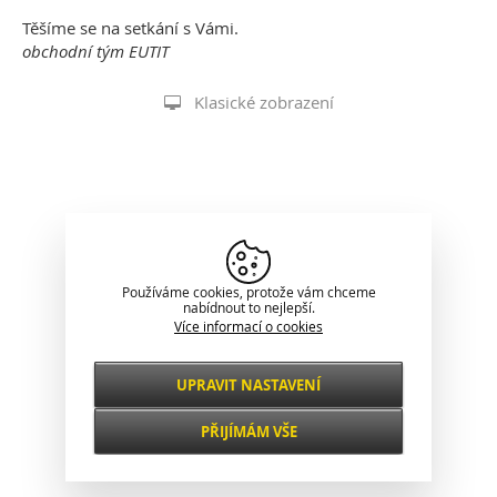
Těšíme se na setkání s Vámi.
obchodní tým EUTIT
Klasické zobrazení
Používáme cookies, protože vám chceme
nabídnout to nejlepší.
Více informací o cookies
UPRAVIT NASTAVENÍ
Nezbytné
VŽDY AKTIVNÍ
PŘIJÍMÁM VŠE
Pro klíčové funkce webových stránek jako je
zabezpečení, správa sítě, přístupnost a
Funkční a
základní statistiky o návštěvnících.