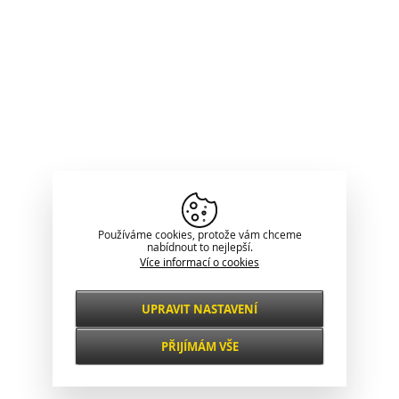
Používáme cookies, protože vám chceme
nabídnout to nejlepší.
Více informací o cookies
UPRAVIT NASTAVENÍ
Nezbytné
VŽDY AKTIVNÍ
PŘIJÍMÁM VŠE
Pro klíčové funkce webových stránek jako je
zabezpečení, správa sítě, přístupnost a
Funkční a
základní statistiky o návštěvnících.