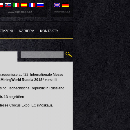
www.eutit.cz
www.eutit.trade.cz
STAŽENÍ
KARIÉRA
KONTAKTY
rzeugnisse auf 22. Internationale Messe
„MiningWorld Russia 2018“
vorstellt.
 s.r.o. Tschechische Republik in Russland.
Nr. 13
begrüßen.
Messe Crocus Expo IEC (Moskau).