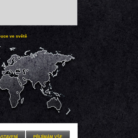
buce ve světě
ASTAVENÍ
PŘIJÍMÁM VŠE
Zobrazení pro mobil