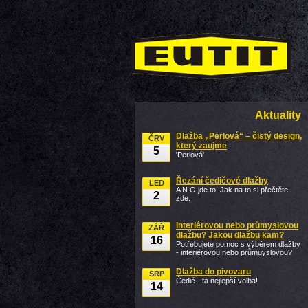
Aktuality
Dlažba „Perlová“ – čistý design,
ČRV
který zaujme
5
'Perlová'
Řezání čedičové dlažby
LED
A N O jde to! Jak na to si přečtěte
2
zde.
Interiérovou nebo průmyslovou
ZÁŘ
dlažbu? Jakou dlažbu kam?
16
Potřebujete pomoc s výběrem dlažby
- interiérovou nebo průmuyslovou?
Dlažba do pivovaru
SRP
Čedič - ta nejlepší volba!
14