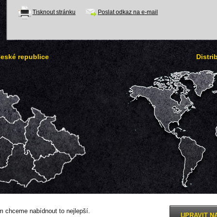
Tisknout stránku
Poslat odkaz na e-mail
České republice
Distri
 chceme nabídnout to nejlepší.
UPRAVIT N