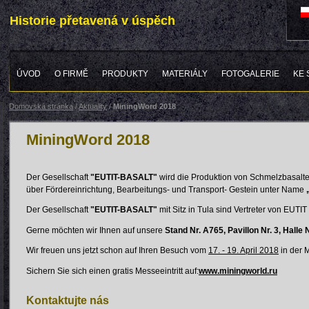
Historie přetavená v úspěch
ÚVOD
O FIRMĚ
PRODUKTY
MATERIÁLY
FOTOGALERIE
KE 
Domovská stránka
/
Aktuality
/
MiningWord 2018
MiningWord 2018
Der Gesellschaft
"EUTIT-BASALT"
wird die Produktion von Schmelzbasalte
über Fördereinrichtung, Bearbeitungs- und Transport- Gestein unter Name
Der Gesellschaft
"EUTIT-BASALT"
mit Sitz in Tula sind Vertreter von EUTIT
Gerne möchten wir Ihnen auf unsere
Stand Nr.
A765, Pavillon Nr. 3, Halle 
Wir freuen uns jetzt schon auf Ihren Besuch vom
17. - 19. April 2018
in der 
Sichern Sie sich einen gratis Messeeintritt auf:
www.miningworld.ru
Kontaktujte nás