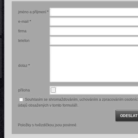
jméno a příjmení
*
e-mail
*
firma
telefon
dotaz
*
příloha
Souhlasím se shromažďováním, uchováním a zpracováním osobníc
údajů obsažených v tomto formuláři.
Položky s hvězdičkou jsou povinné.