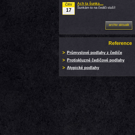
Ach ta šunka....
ČRV
Šunkám to na čediči sluší!
17
archiv aktualit
Reference
Průmyslové podlahy z čediče
Protiskluzné čedičové podlahy
Atypické podlahy