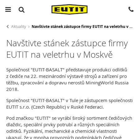
Aktuality
Navštivte stánek zástupce firmy EUTIT na veletrhu v Moskvě
Navštivte stánek zástupce firmy
EUTIT na veletrhu v Moskvě
Společnost "EUTIT-BASALT" představuje produkci odlitků
z čediče na 22. mezinárodní výstavě strojů a zařízení pro
těžbu, zpracování a dopravu nerostů MiningWorld Russia
2018.
Společnost "EUTIT-BASALT" v Tule je zástupcem společnosti
EUTIT s.r.o. (Czech Republic) v Ruské Federaci.
Pod značkou "EUTIT" se vyrábí široký sortiment čedičových
dlaždic, speciální prvky potrubí a různých speciálních
odlitků. Fyzikální, mechanické a chemické vlastnosti
ukazují, že v mnoha provozních podmínkách čedičové