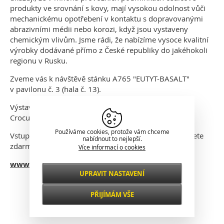
produkty ve srovnání s kovy, mají vysokou odolnost vůči
mechanickému opotřebení v kontaktu s dopravovanými
abrazivními médii nebo korozi, když jsou vystaveny
chemickým vlivům. Jsme rádi, že nabízíme vysoce kvalitní
výrobky dodávané přímo z České republiky do jakéhokoli
regionu v Rusku.
Zveme vás k návštěvě stánku A765 "EUTYT-BASALT"
v pavilonu č. 3 (hala č. 13).
Výstava se koná
od 17. do 19. dubna
2018 v expozici
Crocus Expo IEC (Moskva).
Používáme cookies, protože vám chceme
Vstupenku k návštěvě MiningWorld Russia 2018 můžete
nabídnout to nejlepší.
zdarma získat na
www.miningworld.ru
Více informací o cookies
www.eutit-bazalt.ru
UPRAVIT NASTAVENÍ
Nezbytné
Klasické zobrazení
VŽDY AKTIVNÍ
PŘIJÍMÁM VŠE
Pro klíčové funkce webových stránek jako je
zabezpečení, správa sítě, přístupnost a
Funkční a
základní statistiky o návštěvnících.