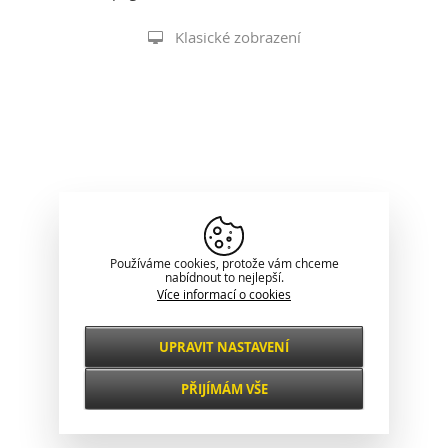
Klasické zobrazení
Používáme cookies, protože vám chceme
nabídnout to nejlepší.
Více informací o cookies
UPRAVIT NASTAVENÍ
Nezbytné
VŽDY AKTIVNÍ
PŘIJÍMÁM VŠE
Pro klíčové funkce webových stránek jako je
zabezpečení, správa sítě, přístupnost a
Funkční a
základní statistiky o návštěvnících.