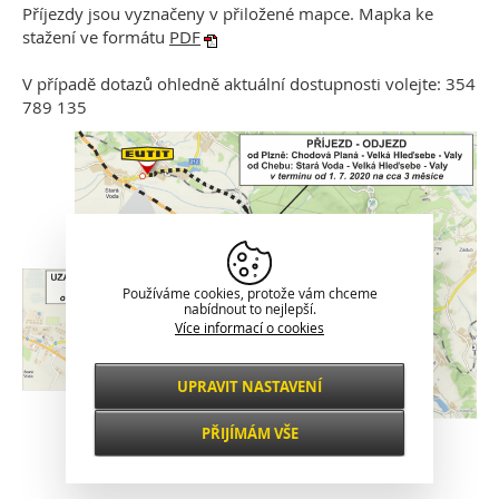
Příjezdy jsou vyznačeny v přiložené mapce. Mapka ke
stažení ve formátu
PDF
V případě dotazů ohledně aktuální dostupnosti volejte: 354
789 135
Používáme cookies, protože vám chceme
nabídnout to nejlepší.
Více informací o cookies
UPRAVIT NASTAVENÍ
Nezbytné
VŽDY AKTIVNÍ
PŘIJÍMÁM VŠE
Pro klíčové funkce webových stránek jako je
Klasické zobrazení
zabezpečení, správa sítě, přístupnost a
Funkční a
základní statistiky o návštěvnících.