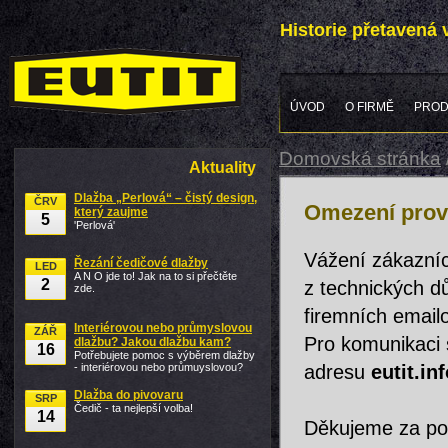
Historie přetavená
ÚVOD
O FIRMĚ
PROD
Domovská stránka
Aktuality
Dlažba „Perlová“ – čistý design,
ČRV
Omezení prov
který zaujme
5
'Perlová'
Vážení zákazníc
Řezání čedičové dlažby
LED
A N O jde to! Jak na to si přečtěte
2
z technických d
zde.
firemních email
Interiérovou nebo průmyslovou
ZÁŘ
Pro komunikaci 
dlažbu? Jakou dlažbu kam?
16
Potřebujete pomoc s výběrem dlažby
- interiérovou nebo průmuyslovou?
adresu
eutit.i
Dlažba do pivovaru
SRP
Čedič - ta nejlepší volba!
14
Děkujeme za p