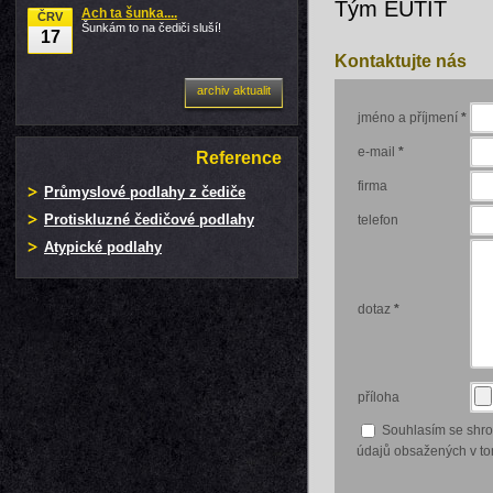
Tým EUTIT
Ach ta šunka....
ČRV
Šunkám to na čediči sluší!
17
Kontaktujte nás
archiv aktualit
jméno a příjmení
*
e-mail
*
Reference
firma
Průmyslové podlahy z čediče
Protiskluzné čedičové podlahy
telefon
Atypické podlahy
dotaz
*
příloha
Souhlasím se shr
údajů obsažených v tom