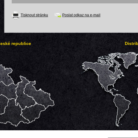
Tisknout stránku
Poslat odkaz na e-mail
České republice
Distri