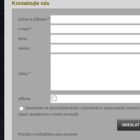
Kontaktujte nás
jméno a příjmení
*
e-mail
*
firma
telefon
dotaz
*
příloha
Souhlasím se shromažďováním, uchováním a zpracováním osobníc
údajů obsažených v tomto formuláři.
Položky s hvězdičkou jsou povinné.