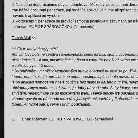
2. Následně doporučujeme povrch penetrovat. Může být použita námi do
trhu běžně dostupná penetrace, její ředění a aplikaci je nutné přizpůsobit p
návodu k aplikaci od výrobce.
3. Po zaschnutí penetrace se provádí samotná pokládka dlažby např. do n
spárování EUFIX F SPÁROVAČKOU (černá/šedá).
Tomáš Mátl
*** Co je anhydritový potěr?
Anhydritový potěr je čerstvá samonivelační směs na bázi síranu vápenatého
písku frakce 0 – 4 mm, plastifikačních přísad a vody. Po položení tvrdne tak
a zatížitelný po 4-5 dnech.
Díky sníženému množství vzduchových bublin a vysoké hustotě se používá st
topení, neboť snižuje oproti betonu odpor prostupu tepla a teplo odvádí do 
je po aplikaci homogenní v celé tloušťce bez nutnosti dalšího hutnění, nevyt
obklopeny litým potěrem, což zaručuje dobrý převod tepla.
Anhydritový potěr
smrštění, nedeformuje se do miskovitého tvaru. I velké plochy lze pokládat b
vhodné vytvořit při přechodu mezi různými výškami potěrů a při přechodu 
topení. Anhydrit patří k velmi savým podkladům!
1.
F a pak spárování EUFIX F SPÁROVAČKOU (černá/šedá).