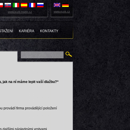
www.eutit.cz
www.eutit.trade.cz
STAŽENÍ
KARIÉRA
KONTAKTY
 jak na ní máme lepit vaší dlažbu?“
u provádí firma provádějící položení
í s dalšími následnými vrstvami