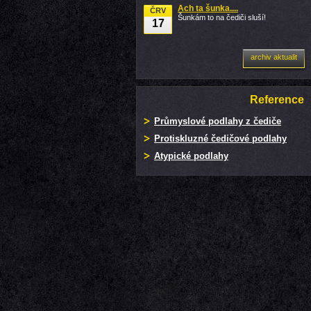
Ach ta šunka....
ČRV
Šunkám to na čediči sluší!
17
archiv aktualit
Reference
Průmyslové podlahy z čediče
Protiskluzné čedičové podlahy
Atypické podlahy