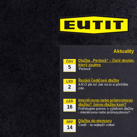
Aktuality
Dlažba „Perlová“ – čistý design,
ČRV
který zaujme
5
'Perlová'
Řezání čedičové dlažby
LED
A N O jde to! Jak na to si přečtěte
2
zde.
Interiérovou nebo průmyslovou
ZÁŘ
dlažbu? Jakou dlažbu kam?
16
Potřebujete pomoc s výběrem dlažby
- interiérovou nebo průmuyslovou?
Dlažba do pivovaru
SRP
Čedič - ta nejlepší volba!
14