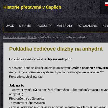
Historie přetavená v úspěch
ÚVOD
O FIRMĚ
PRODUKTY
MATERIÁLY
FOTOGALERIE
KE 
Domovská stránka
/
Aktuality
/
Pokládka čedičové dlažby na anhydrit
Pokládka čedičové dlažby na anhydrit
Pokládka čedičové dlažby na anhydrit
V poslední době se častěji objevuje dotaz typu:
„Máme podlahu z anhydritu,
Anhydrit bývá používán v systémech podlahového vytápění – více viz ***.
Proto zde sepisuji pár rad.
Jak na to
1. Anhydrit by měl být po položení přebroušen. (Přebroušení zpravidla rovno
anhydritu.)
Přebroušení se děje proto:
- aby anhydrit lépe vysychal
- aby se „otevřela“ svrchní vrstva anhydritu a došlo pak k lepšímu provázán