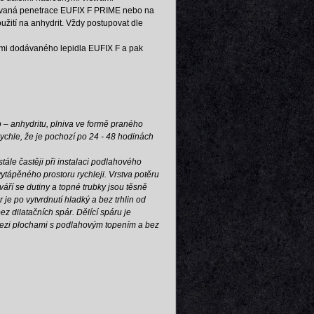
dávaná penetrace EUFIX F PRIME nebo na
oužití na anhydrit. Vždy postupovat dle
ámi dodávaného lepidla EUFIX F
a pak
 – anhydritu, plniva ve formě praného
 rychle, že je pochozí po 24 - 48 hodinách
ále častěji při instalaci podlahového
vytápěného prostoru rychleji. Vrstva potěru
váří se dutiny a topné trubky jsou těsně
 je po vytvrdnutí hladký a bez trhlin od
ez dilatačních spár. Dělící spáru je
mezi plochami s podlahovým topením a bez