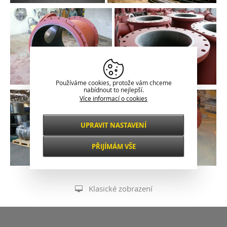
Používáme cookies, protože vám chceme
nabídnout to nejlepší.
Více informací o cookies
UPRAVIT NASTAVENÍ
Nezbytné
VŽDY AKTIVNÍ
PŘIJÍMÁM VŠE
Pro klíčové funkce webových stránek jako je
zabezpečení, správa sítě, přístupnost a
Funkční a
základní statistiky o návštěvnících.
preferenční
Klasické zobrazení
S tímto nastavením je stránka výkonnější a
osobnější, protože nám umožňují ukládat
Výkonnostní
vaše nastavení a preference.