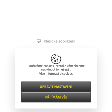
Klasické zobrazení
Používáme cookies, protože vám chceme
nabídnout to nejlepší.
Více informací o cookies
UPRAVIT NASTAVENÍ
Nezbytné
VŽDY AKTIVNÍ
PŘIJÍMÁM VŠE
Pro klíčové funkce webových stránek jako je
zabezpečení, správa sítě, přístupnost a
Funkční a
základní statistiky o návštěvnících.