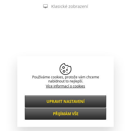
Klasické zobrazení
Používáme cookies, protože vám chceme
nabídnout to nejlepší.
Více informací o cookies
UPRAVIT NASTAVENÍ
Nezbytné
VŽDY AKTIVNÍ
PŘIJÍMÁM VŠE
Pro klíčové funkce webových stránek jako je
zabezpečení, správa sítě, přístupnost a
Funkční a
základní statistiky o návštěvnících.