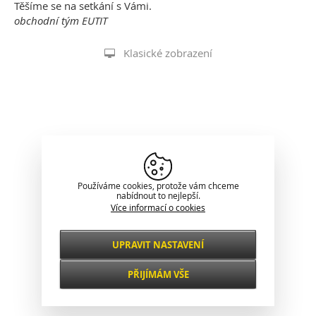
Těšíme se na setkání s Vámi.
obchodní tým EUTIT
Klasické zobrazení
Používáme cookies, protože vám chceme
nabídnout to nejlepší.
Více informací o cookies
UPRAVIT NASTAVENÍ
Nezbytné
VŽDY AKTIVNÍ
PŘIJÍMÁM VŠE
Pro klíčové funkce webových stránek jako je
zabezpečení, správa sítě, přístupnost a
Funkční a
základní statistiky o návštěvnících.