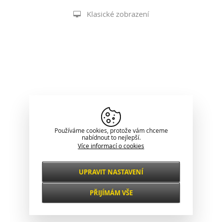
Klasické zobrazení
Používáme cookies, protože vám chceme
nabídnout to nejlepší.
Více informací o cookies
UPRAVIT NASTAVENÍ
Nezbytné
VŽDY AKTIVNÍ
PŘIJÍMÁM VŠE
Pro klíčové funkce webových stránek jako je
zabezpečení, správa sítě, přístupnost a
Funkční a
základní statistiky o návštěvnících.