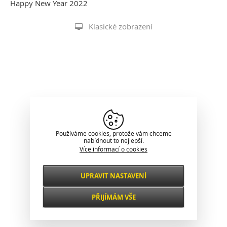
Happy New Year 2022
Klasické zobrazení
Používáme cookies, protože vám chceme
nabídnout to nejlepší.
Více informací o cookies
UPRAVIT NASTAVENÍ
Nezbytné
VŽDY AKTIVNÍ
PŘIJÍMÁM VŠE
Pro klíčové funkce webových stránek jako je
zabezpečení, správa sítě, přístupnost a
Funkční a
základní statistiky o návštěvnících.